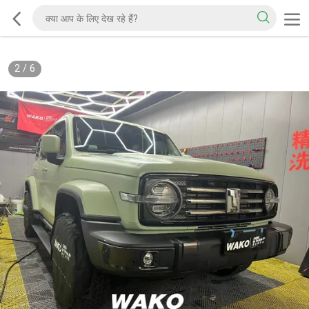
2
/
6