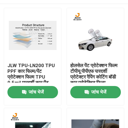
JLW TPU-LN200 TPU
होलसेल पेंट प्रोटेक्शन फिल्म
PPF कार फिल्म/पेंट
टीपीयू पीपीएफ पारदर्शी
प्रोटेक्शन फिल्म TPU
प्रोटेक्टर रैपिंग कोटिंग बॉडी
9.5mil पारदर्शी कार पेंट
कार प्रोटेक्टिव फिल्म
प्रोटेक्टिव फिल्म को
होम
जांच भेजें
जांच भेजें
अनुकूलित किया जा सकता है
हमारे बारे में
संपर्क