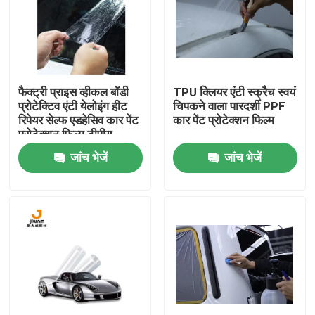
उत्पाद
टीपीयू पीपीएफ फिल्म
फैक्ट्री प्राइस व्हीकल बॉडी
TPU क्लियर एंटी स्क्रैच स्वयं
प्रोटेक्टिव एंटी येलोइंग हीट
चिपकने वाला पारदर्शी PPF
रिपेयर सेल्फ एडहेसिव कार पेंट
कार पेंट प्रोटेक्शन फिल्म
टीपीयू कार फिल्म
प्रोटेक्शन फिल्म टीपीयू
पीपीएफ
जांच भेजें
जांच भेजें
टीपीयू पेंट प्रोटेक्शन फिल्म
विंडो टिंट फिल्म
शैटरप्रूफ विंडो फिल्म
पीपीएफ सुरक्षा फिल्म