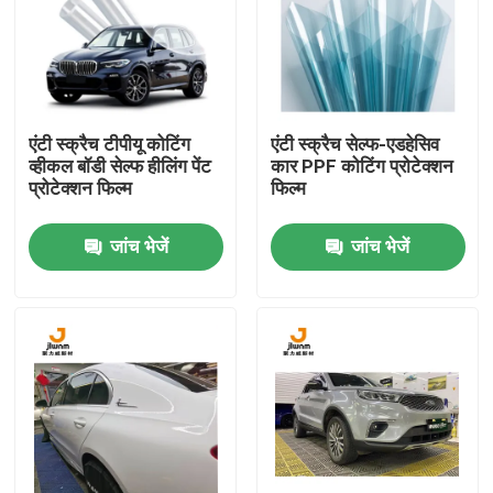
फैक्टरी यात्रा
गुणवत्ता नियंत्रण
एंटी स्क्रैच टीपीयू कोटिंग
एंटी स्क्रैच सेल्फ-एडहेसिव
व्हीकल बॉडी सेल्फ हीलिंग पेंट
कार PPF कोटिंग प्रोटेक्शन
प्रोटेक्शन फिल्म
फिल्म
हमसे संपर्क करें
जांच भेजें
जांच भेजें
समाचार
सभी मामलों
VR
टीपीयू पीपीएफ फिल्म